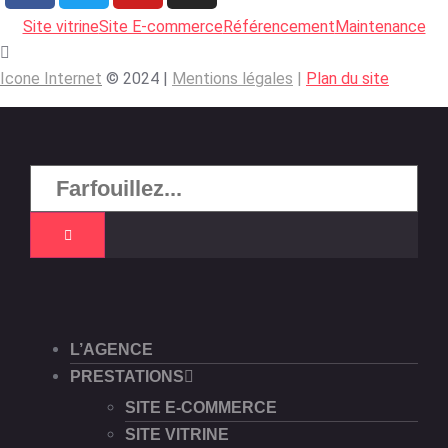
Site vitrine
Site E-commerce
Référencement
Maintenance
Icone Internet
© 2024 |
Mentions légales
|
Plan du site
L’AGENCE
PRESTATIONS
SITE E-COMMERCE
SITE VITRINE