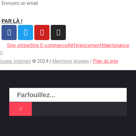
Envoyez un email
PAR LÀ !
Site vitrine
Site E-commerce
Référencement
Maintenance
Icone Internet
© 2024 |
Mentions légales
|
Plan du site