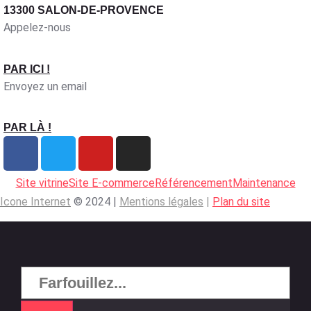
13300 SALON-DE-PROVENCE
Appelez-nous
PAR ICI !
Envoyez un email
PAR LÀ !
Site vitrine
Site E-commerce
Référencement
Maintenance
Icone Internet
© 2024 |
Mentions légales
|
Plan du site