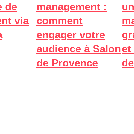
 de
management :
un
nt via
comment
ma
à
engager votre
gr
audience à Salon
et
de Provence
de