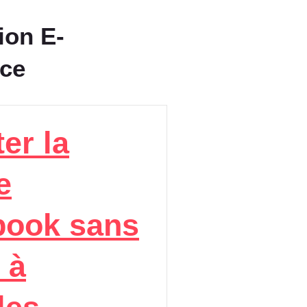
ion E-
ce
er la
e
book sans
 à