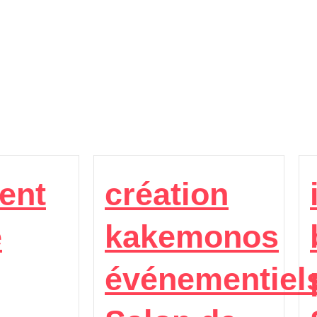
ent
création
e
kakemonos
événementiel