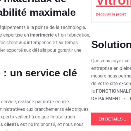
Vitrol
abilité maximale
Découvrir le projet
équipements à la pointe de la technologie,
re expertise en
imprimerie
et en fabrication,
Solution
résistent aux intempéries et au temps.
er apporté aux détails pour garantir une
Que vous soyez une
entreprise en plein
 : un service clé
mesure nous perme
de votre site e-c
la
FONCTIONNALI
DE PAIEMENT
et 
service, réalisée par notre équipe
nistratives aux branchements électriques,
perts veillent à ce que l’installation
EN DÉTAILS...
s clients
est notre priorité, et nous nous