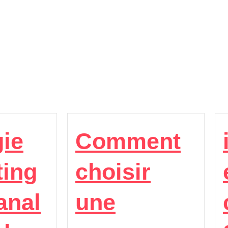
gie
Comment
ting
choisir
anal
une