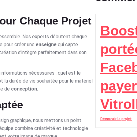
our Chaque Projet
Boost
i ressemble. Nos experts débutent chaque
porté
e pour créer une
enseigne
qui capte
création s’intègre parfaitement dans son
Face
informations nécessaires : quel est le
 la durée de vie souhaitée pour le matériel
payer
ase de
conception
.
Vitrol
aptée
Découvrir le projet
sign graphique, nous mettons un point
 équipe combine créativité et technologie
cent votre image de marque.