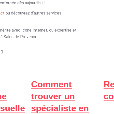
 renforcée dès aujourd’hui !
act
ou découvrez d’autres services
 mérite avec Icone Internet, où expertise et
e à Salon de Provence.
Comment
Re
ne
trouver un
co
isuelle
spécialiste en