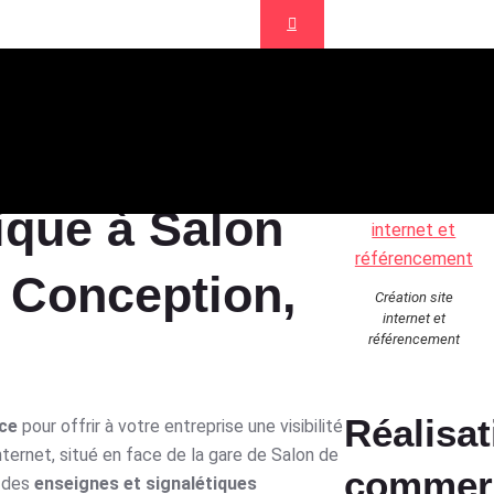
nce de communication Aix en Provence
ique
ique à Salon
, Conception,
Création site
internet et
référencement
Réalisat
ce
pour offrir à votre entreprise une visibilité
ernet, situé en face de la gare de Salon de
commer
à des
enseignes et signalétiques