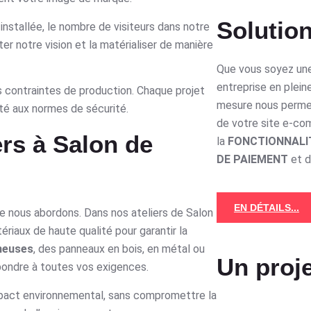
Solution
installée, le nombre de visiteurs dans notre
r notre vision et la matérialiser de manière
Que vous soyez une
entreprise en plein
es contraintes de production. Chaque projet
mesure nous perme
ité aux normes de sécurité.
de votre site e-c
ers à Salon de
la
FONCTIONNALI
DE PAIEMENT
et 
EN DÉTAILS...
ue nous abordons. Dans nos ateliers de Salon
riaux de haute qualité pour garantir la
neuses
, des panneaux en bois, en métal ou
Un proje
ondre à toutes vos exigences.
impact environnemental, sans compromettre la