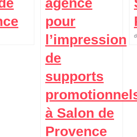
de
agence
nce
pour
l’impression
d
de
supports
promotionnel
à Salon de
Provence