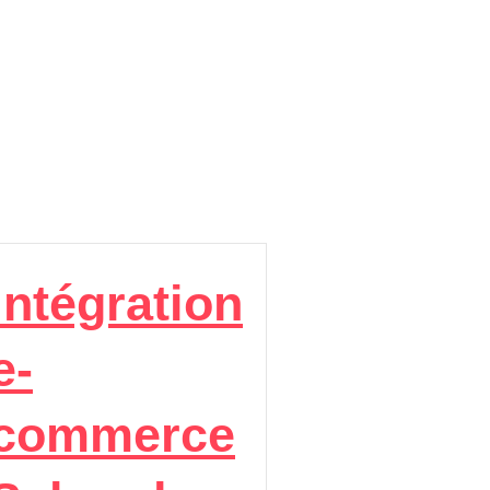
intégration
e-
commerce