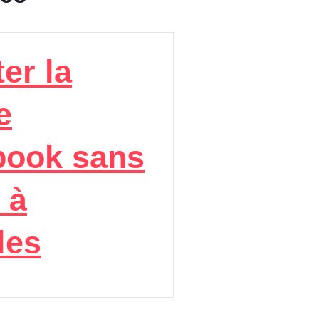
er la
e
book sans
 à
les