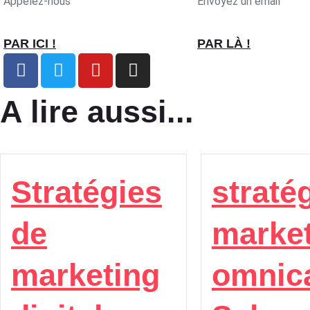
Appelez-nous
Envoyez un email
PAR ICI !
PAR LÀ !
A lire aussi...
Stratégies
straté
de
marke
marketing
omnic