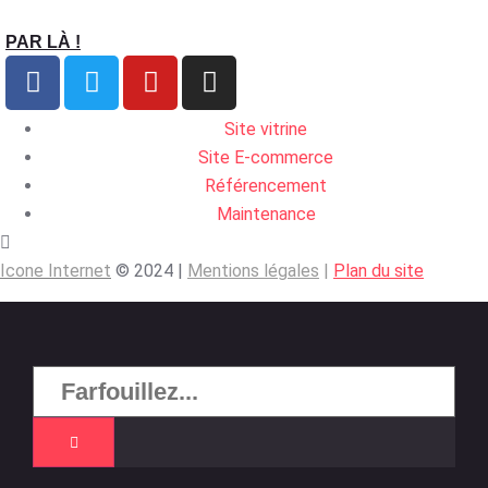
PAR LÀ !
Site vitrine
Site E-commerce
Référencement
Maintenance
Icone Internet
© 2024 |
Mentions légales
|
Plan du site