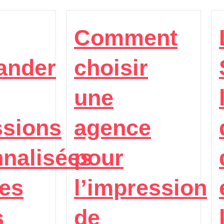
Comment
nder
choisir
une
ssions
agence
nalisées
pour
es
l’impression
s
de