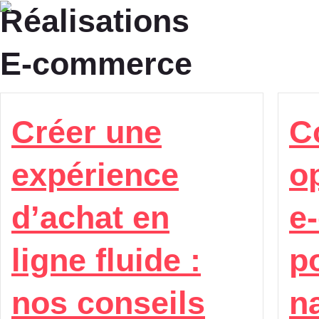
Réalisations
E-commerce
Créer une
C
expérience
o
d’achat en
e
ligne fluide :
p
nos conseils
n