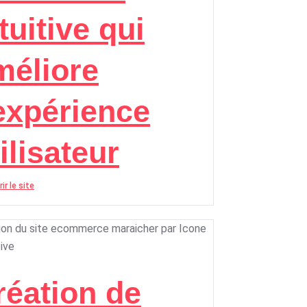
tuitive qui
méliore
’expérience
ilisateur
ir le site
réation de