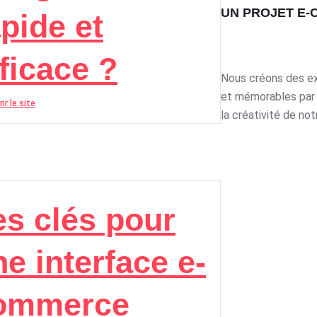
UN PROJET E-
pide et
ficace ?
Nous créons des e
et mémorables par 
ir le site
la créativité de not
es clés pour
e interface e-
ommerce