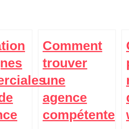
tion
Comment
gnes
trouver
rciales
une
de
agence
nce
compétente