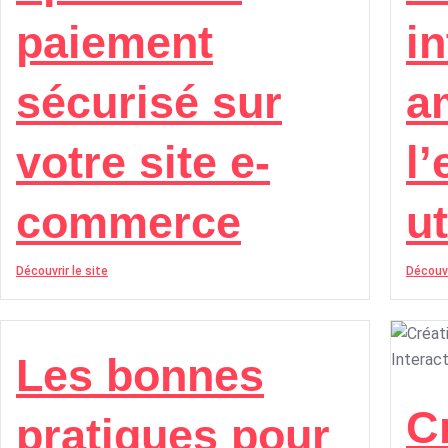
paiement
in
sécurisé sur
a
votre site e-
l
commerce
ut
Découvrir le site
Découvr
Les bonnes
C
pratiques pour