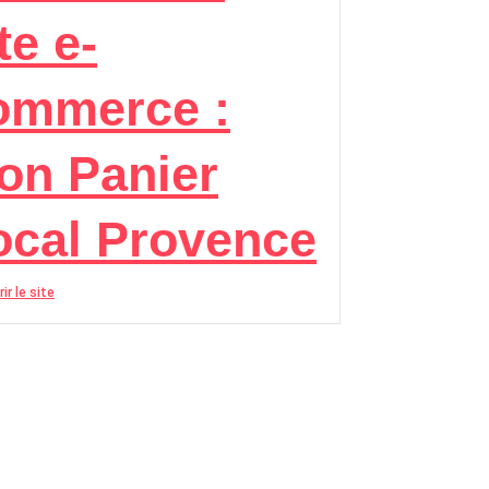
te e-
ommerce :
on Panier
ocal Provence
ir le site