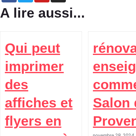
A lire aussi...
Qui peut
rénova
imprimer
ensei
des
comme
affiches et
Salon 
flyers en
Prove
novembre 28, 2024