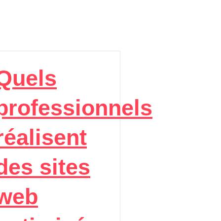
Quels
professionnels
réalisent
des sites
web