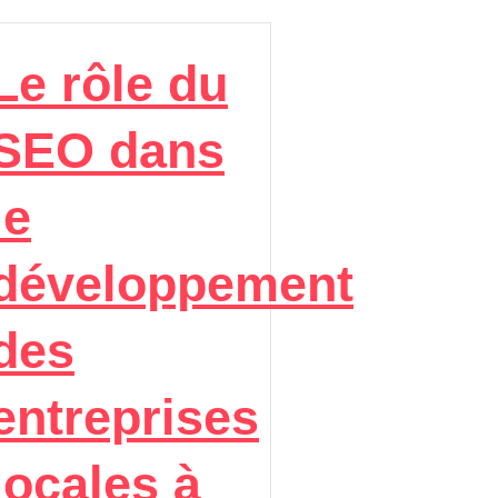
Le rôle du
SEO dans
le
développement
des
entreprises
locales à