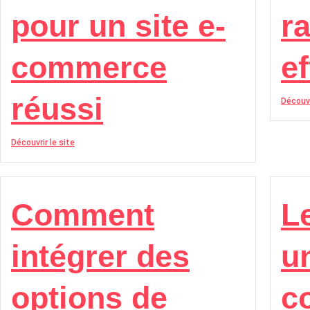
pour un site e-
ra
commerce
ef
réussi
Découvr
Découvrir le site
Comment
L
intégrer des
un
options de
c