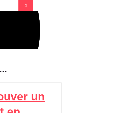
 de
..
ouver un
t en