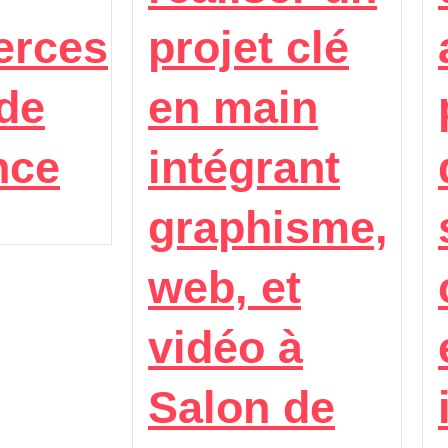
rces
projet clé
de
en main
nce
intégrant
graphisme,
web, et
vidéo à
Salon de