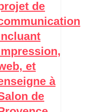
projet de
communication
incluant
impression,
web, et
enseigne à
Salon de
Provence