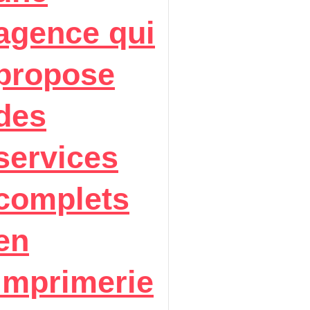
agence qui
propose
des
services
complets
en
imprimerie