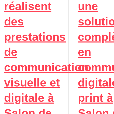
réalisent
une
des
soluti
prestations
compl
de
en
communication
commu
visuelle et
digital
digitale à
print à
Salon de
Salon 