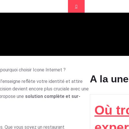
Création Site Vitrine
ur restaurants Salon
pourquoi choisir Icone Internet ?
A la une.
l’enseigne reflète votre identité et attire
cision devient encore plus cruciale avec une
s propose une
solution complète et sur-
Où tr
exper
s. Que vous soyez un restaurant