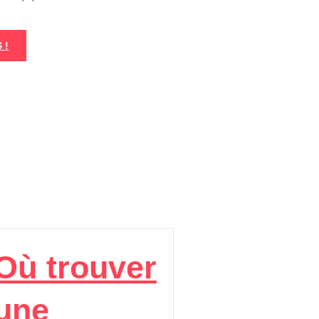
 !
Où trouver
une