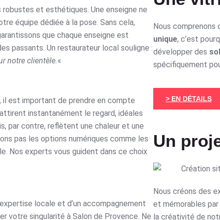
nes robustes et esthétiques. Une enseigne ne
notre équipe dédiée à la pose. Sans cela,
Nous comprenons 
garantissons que chaque enseigne est
unique
, c’est pour
des passants. Un restaurateur local souligne :
développer des
so
r notre clientèle.
«
spécifiquement pou
> EN DÉTAILS
, il est important de prendre en compte
ttirent instantanément le regard, idéales
, par contre, reflètent une chaleur et une
Un proje
lions pas les options numériques comme les
ble. Nos experts vous guident dans ce choix
Nous créons des e
ne expertise locale et d’un accompagnement
et mémorables par 
er votre singularité à Salon de Provence. Ne
la créativité de not