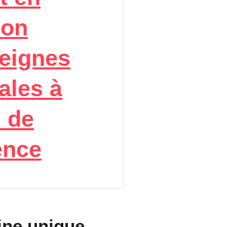
ion
eignes
ales à
 de
ence
ine unique