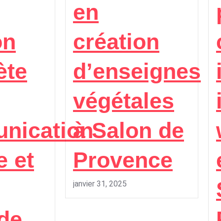
en
on
création
ète
d’enseignes
végétales
nication
à Salon de
e et
Provence
janvier 31, 2025
de