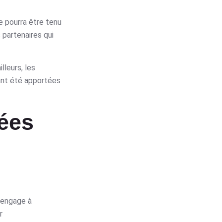
e pourra être tenu
 partenaires qui
lleurs, les
ant été apportées
nées
s’engage à
r