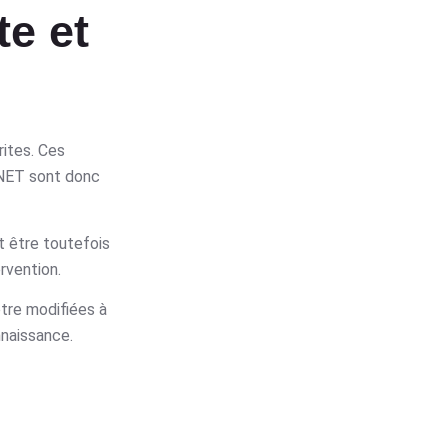
te et
rites. Ces
RNET sont donc
t être toutefois
rvention.
tre modifiées à
nnaissance.