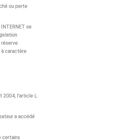
ché ou perte
ONE INTERNET se
islation
e réserve
e à caractère
2004, l'article L.
lisateur a accédé
 certains