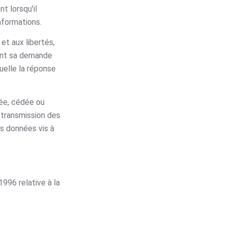
t lorsqu'il
informations.
et aux libertés,
uant sa demande
quelle la réponse
rée, cédée ou
 transmission des
es données vis à
996 relative à la