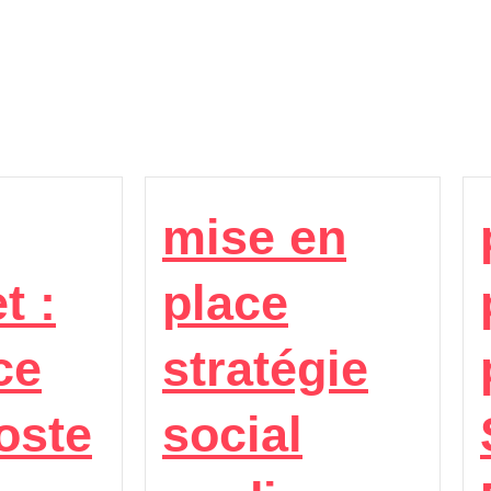
mise en
t :
place
ce
stratégie
oste
social