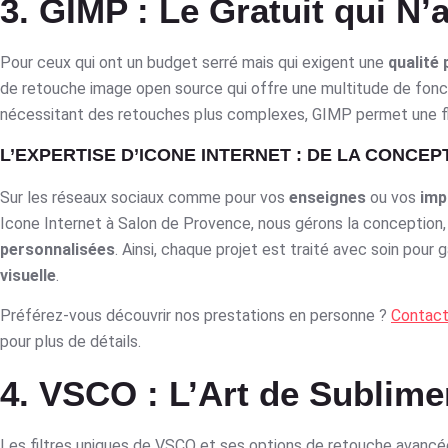
3. GIMP : Le Gratuit qui N’
Pour ceux qui ont un budget serré mais qui exigent une
qualité
de retouche image open source qui offre une multitude de fonct
nécessitant des retouches plus complexes, GIMP permet une fle
L’EXPERTISE D’ICONE INTERNET : DE LA CONCEP
Sur les réseaux sociaux comme pour vos
enseignes
ou vos
imp
Icone Internet à Salon de Provence, nous gérons la conception, l
personnalisées
. Ainsi, chaque projet est traité avec soin pour 
visuelle
.
Préférez-vous découvrir nos prestations en personne ?
Contact
pour plus de détails.
4. VSCO : L’Art de Sublim
Les filtres uniques de VSCO et ses options de retouche avancée