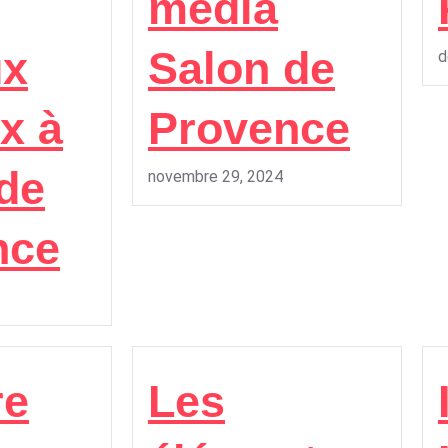
media
ux
Salon de
d
x à
Provence
de
novembre 29, 2024
nce
re
Les