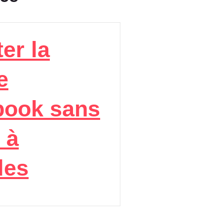
er la
e
book sans
 à
les