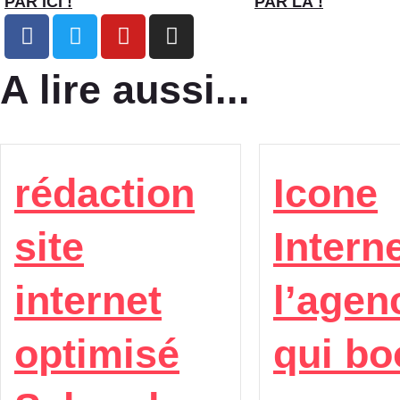
PAR ICI !
PAR LÀ !
A lire aussi...
rédaction
Icone
site
Interne
internet
l’agen
optimisé
qui bo