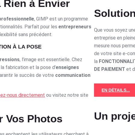
a Rien à Envier
Solution
 professionnelle
, GIMP est un programme
ionnalités. Parfait pour les
entrepreneurs
Que vous soyez une
xibilité sans précédent.
entreprise en plein
mesure nous perme
TION À LA POSE
de votre site e-c
ressions
, l’image est essentielle. Chez
la
FONCTIONNALI
a fabrication et la pose d’
enseignes
DE PAIEMENT
et 
garantir le succès de votre
communication
EN DÉTAILS...
ez-nous directement
ou visitez notre site
Un proje
er Vos Photos
s enchantent les utilisateurs cherchant à