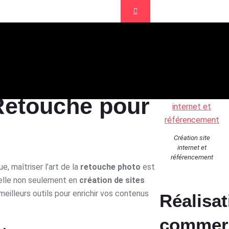
gence de communication Aix en Provence
retouche pour réseau
 Retouche pour
Création site
internet et
référencement
, maîtriser l’art de la
retouche photo
est
lle non seulement en
création de sites
meilleurs outils pour enrichir vos contenus
Réalisat
commer