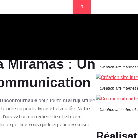
nce de communication Aix en Provence
 à Miramas
à Miramas : Un
Création site internet
ommunication
Création site internet
l incontournable
pour toute
startup
située
eindre un public large et diversifié. Notre
Création site internet
de l’innovation en matière de stratégies
tre expertise vous guidera pour maximiser
Réalisat