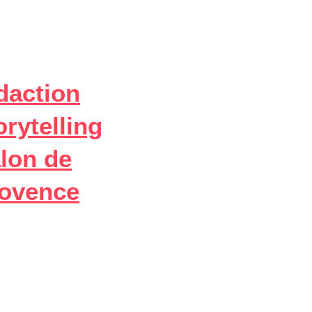
daction
orytelling
lon de
ovence