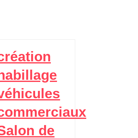
création
habillage
véhicules
commerciaux
Salon de