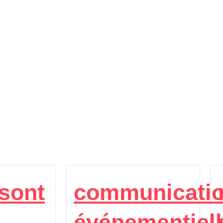
sont
communicati
événementiell