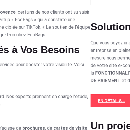
rovence
, certains de nos clients ont su saisir
tartup « EcoBags » qui a constaté une
Solution
 ciblée sur TikTok. « Le soutien de l’équipe
tage-t-on chez EcoBags.
Que vous soyez une
és à Vos Besoins
entreprise en plein
mesure nous perme
ices pour booster votre visibilité. Voici
de votre site e-c
la
FONCTIONNALI
DE PAIEMENT
et 
ard. Nos experts prennent en charge l’étude,
EN DÉTAILS...
e
.
Un proje
s’agisse de
brochures
, de
cartes de visite