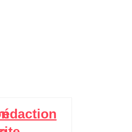
on
rédaction
e
site