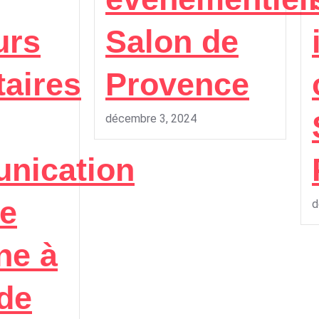
urs
Salon de
taires
Provence
décembre 3, 2024
nication
le
d
ne à
de