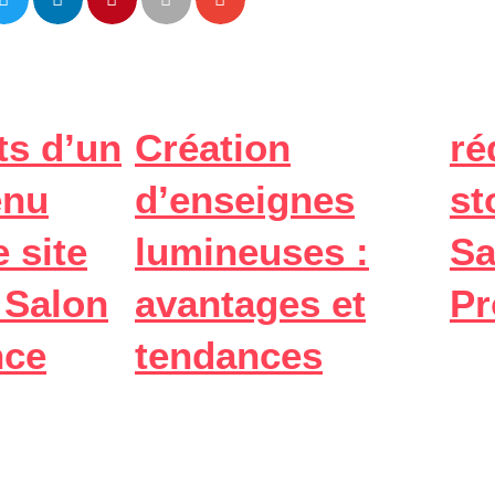
ts d’un
Création
ré
enu
d’enseignes
st
 site
lumineuses :
Sa
à Salon
avantages et
Pr
nce
tendances