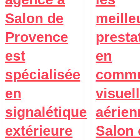
Salon de
meille
Provence
presta
est
en
spécialisée
commu
en
visuel
signalétique
aérien
extérieure
Salon 