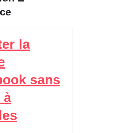
ce
er la
e
book sans
 à
les