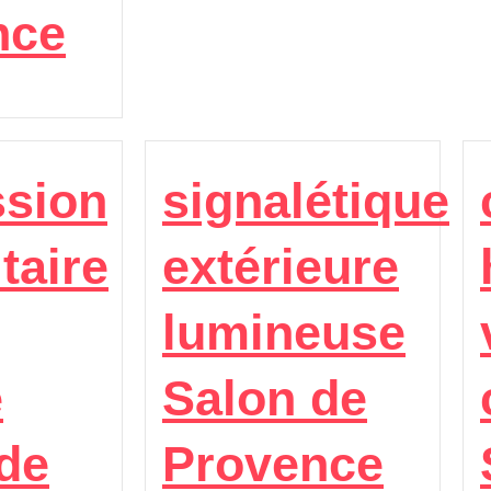
nce
ssion
signalétique
taire
extérieure
lumineuse
é
Salon de
de
Provence