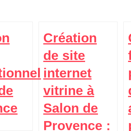
on
Création
de site
tionnel
internet
de
vitrine à
nce
Salon de
Provence :