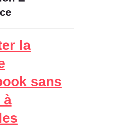
ce
er la
e
book sans
 à
les