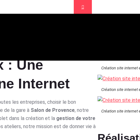
nce de communication Aix en Provence
x
 : Une
Création site internet
ne Internet
Création site internet
utes les entreprises, choisir le bon
e de la gare à
Salon de Provence
, notre
Création site internet
t dans la création et la
gestion de votre
os ateliers, notre mission est de donner vie à
Réalisat