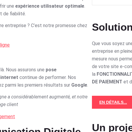
frir une
expérience utilisateur optimale
.
de fiabilité.
Solution
otre entreprise ? C’est notre promesse chez
Que vous soyez une
ligne
entreprise en plein
mesure nous perme
de votre site e-c
s là. Nous assurons une
pose
la
FONCTIONNALI
 internet
continue de performer. Nos
DE PAIEMENT
et 
ez parmi les premiers résultats sur
Google
.
 ligne a considérablement augmenté, et notre
EN DÉTAILS...
ge client
agement
Un proje
ication Digitale