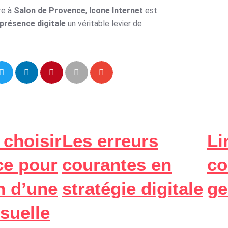
re à
Salon de Provence
,
Icone Internet
est
présence digitale
un véritable levier de
choisir
Les erreurs
Li
ce pour
courantes en
co
n d’une
stratégie digitale
ge
isuelle